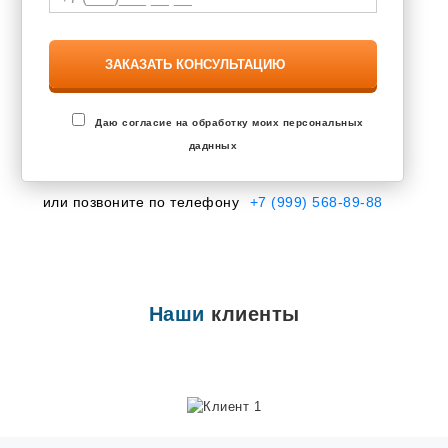
Завьялово
Запрудня
Засечное
Знаменский
Зональная Станция
Ивановка
Иглино
Даю согласие на обработку моих персональных
Ильинский
даднных
Инкерман
Ишеевка
Калининец
или позвоните по телефону
+7 (999) 568-89-88
Калтана
Каменоломни
Камешково
Караваево
Кармаскалы
Кетово
Наши
клиенты
Кокошкино
Кольцово
Кондратово
Котовск
Кохма
Красково
Красная Поляна