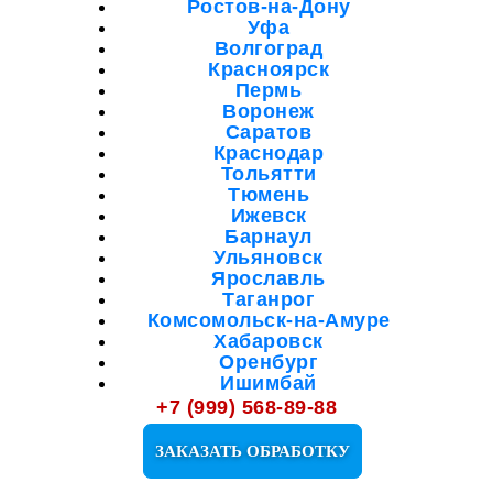
Ростов-на-Дону
Уфа
Волгоград
Красноярск
Пермь
Воронеж
Саратов
Краснодар
Тольятти
Тюмень
Ижевск
Барнаул
Ульяновск
Ярославль
Таганрог
Комсомольск-на-Амуре
Хабаровск
Оренбург
Ишимбай
Мелеуз
+7 (999) 568-89-88
Октябрьский
Салават
ЗАКАЗАТЬ ОБРАБОТКУ
Кузнецк
Сибай