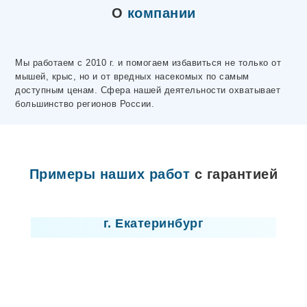
Электросталь
О
компании
Ярцево
Махачкала
Макеевка
Волосово
Мы работаем с 2010 г. и помогаем избавиться не только от
Чусовой
мышей, крыс, но и от вредных насекомых по самым
Горловка
доступным ценам. Сфера нашей деятельности охватывает
Донецк
большинство регионов России.
Высоцк
Любань
Отрадное
Никольское
Лодейное Поле
Примеры наших работ
с гарантией
Ивангород
Мариуполь
Лицензия
Новая Ладога
Пикалево
г. Екатеринбург
Сертолово
Шлиссельбург
Северодонецк
Лисичанск
Севастополь
Новомосковск