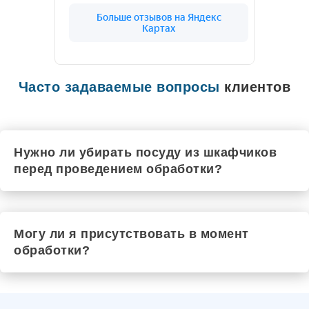
Цивильск
Чехов
Рыльск
Шадринск
Черкесск
Чебаркуль
Шарья
Часто задаваемые вопросы
клиентов
Чистополь
Южа
Шатура
Шумиха
Щёкино
Нужно ли убирать посуду из шкафчиков
Шуя
перед проведением обработки?
Элиста
Шебекино
Шахты
Энгельс
Юрюзань
Могу ли я присутствовать в момент
Ялта
обработки?
Электроугли
Якутск
Маркс
Южноуральск
Ялуторовск