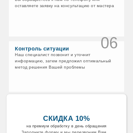
Еманжелинск
оставляете заявку на консультацию от мастера
Ессентуки
Ефремов
Железногорск
Заволжск
Задонск
Заинск
06
Заречный
Звенигород
Контроль ситуации
Зеленодольск
Наш специалист позвонит и уточнит
Златоуст
информацию, затем предложил оптимальный
Зуевка
метод решения Вашей проблемы
Ивантеевка
Искитим
Истра
Ишим
Калязин
Каменск-Уральский
Каменск
Камышин
Камышлов
СКИДКА 10%
Канаш
Карабаново
на премиум обработку в день обращения
Карабаш
Заполните форму и мы перезвоним Вам