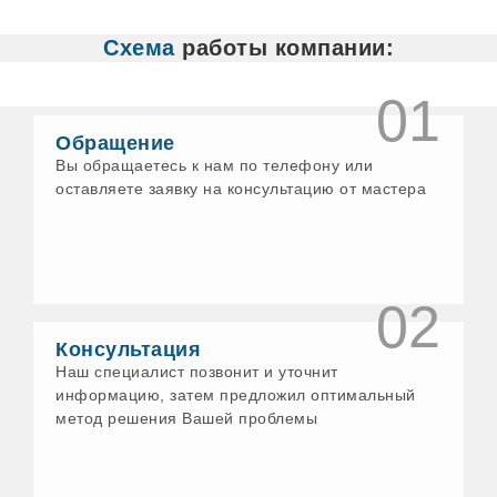
Белово
Белорецк
Схема
работы компании:
Бердск
Бийск
Бирск
01
Богданович
Бологое
Обращение
Бор
Вы обращаетесь к нам по телефону или
Бронницы
оставляете заявку на консультацию от мастера
Бузулук
Великие Луки
Великий Новгород
Великий Устюг
Верхнеуральск
Верхний Уфалей
02
Верхняя Пышма
Верхняя Салда
Консультация
Верхняя Тура
Наш специалист позвонит и уточнит
Видное
информацию, затем предложил оптимальный
Вичуга
метод решения Вашей проблемы
Волгодонск
Волжск
Волхов
Воскресенск