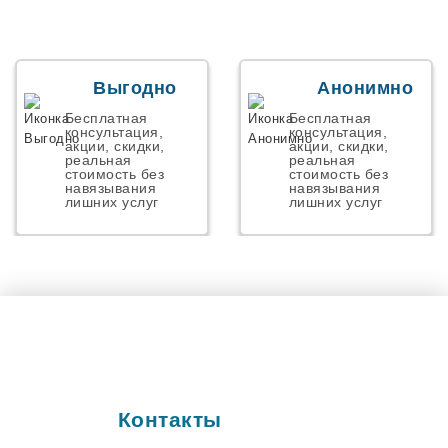
Началово
Некрасовский
Николаевск
Новая Адыгея
Новая Усмань
Выгодно
Анонимно
Новоалексеевское
Новоорск
Бесплатная
Бесплатная
Новосемейкино
консультация,
консультация,
акции, скидки,
акции, скидки,
Ново-Талица
реальная
реальная
Новоульяновск
стоимость без
стоимость без
навязывания
навязывания
Осиново
лишних услуг
лишних услуг
Панковка
Парголово
Первомайский
Персиановкий
Пестрицы
Петергов
Подстепки
Полетаево
Пос. им. Морозова
Поселок Роза
Починок
Контакты
Правдинский
Прибрежный