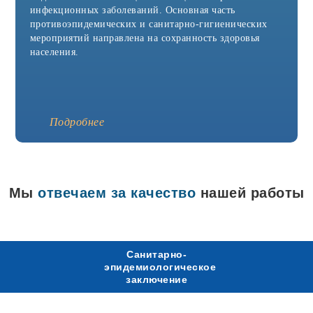
Агидель
инфекционных заболеваний. Основная часть
Азнакаево
противоэпидемических и санитарно-гигиенических
Азов
мероприятий направлена на сохранность здоровья
Аксай
Александров
населения.
Александровск
Алексин
Альметьевск
Анапа
Апрелевка
Подробнее
Арамиль
Аркадак
Армавир
Арск
Артёмовск
Мы
отвечаем за качество
нашей работы
Асбест
Аша
Бавлы
Бакал
Балабаново
Санитарно-
Балаково
эпидемиологическое
Балашиха
заключение
Батайск
Белая Калитва