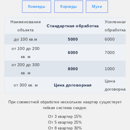
Гагарин
Всеволожск
Кожееды
Короеды
Мухи
Вятские-Поляны
Джанкой
Наименование
Усиленная
Георгиевск
Стандартная обработка
Гурьевск
объекта
обработка
Долинск
до 100 кв.м
5000
6000
Елец
Евпатория
от 100 до 200
Дрезна
6000
7000
Алушта
кв. м
Ирбит
от 200 до 300
Горняк
8000
1000
Калач
кв. м
Жуковский
Цена
Канск
от 300 кв. м
Цена договорная
Керчь
договорная
Иркутск
Железноводск
При совместной обработке нескольких квартир существует
Каспийск
гибкая система скидок:
Катайск
Касли
От 3 квартир 15%
Кушва
От 5 квартир 25%
Кызыл
От 8 квартир 30%