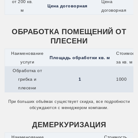
от 200 кв.
Цена
Одинцово
Цена договорная
Озёры
м
договорная
Орехово-Зуево
Орск
Оса
ОБРАБОТКА ПОМЕЩЕНИЙ ОТ
Павловский Посад
Переславль-Залесский
ПЛЕСЕНИ
Подпорожье
Псков
Наименование
Стоимост
Пушкино
Площадь обработки кв. м
Пущино
услуги
за кв. м
Раменское
Обработка от
Реутов
Ржев
грибка и
1
1000
Рыбинск
плесени
Сарапул
Сергиев Посад
Серпухов
При больших объёмах существует скидка, все подробности
Сим
обсуждаются с менеджером компании.
Славянск-на-Кубани
Солнечногорск
ДЕМЕРКУРИЗАЦИЯ
Старая Купавна
Старый Оскол
Стрежевой
Наименование
Стоимость