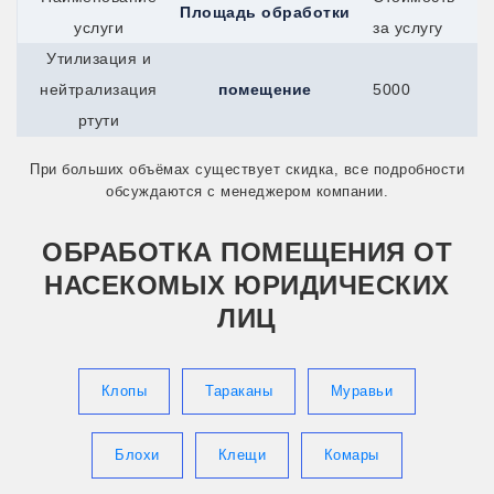
Площадь обработки
Сыктывкар
услуги
за услугу
Талдом
Талица
Утилизация и
Тимашевск
нейтрализация
помещение
5000
Тихвин
Тихорецк
ртути
Торжок
Торопец
При больших объёмах существует скидка, все подробности
Тосно
обсуждаются с менеджером компании.
Балей
Ахтубинск
Абакан
ОБРАБОТКА ПОМЕЩЕНИЯ ОТ
Артём
НАСЕКОМЫХ ЮРИДИЧЕСКИХ
Балашов
Арсеньев
ЛИЦ
Балтийск
Анжеро-Судженск
Верея
Клопы
Тараканы
Муравьи
Белоусово
Белореченск
Братск
Гай
Блохи
Клещи
Комары
Гусев