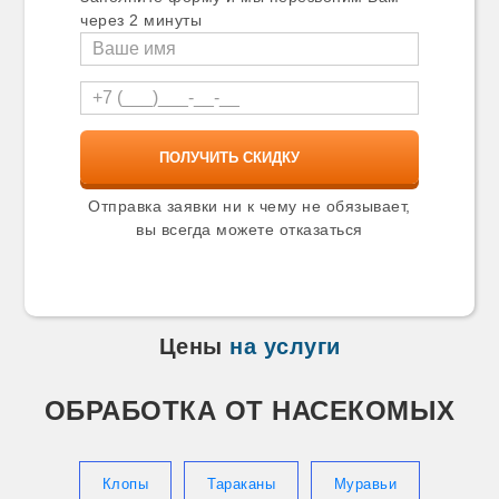
Карталы
через 2 минуты
Касимов
Катав-Ивановск
Качканар
Кашира
Кимры
Кингисепп
Кинель
Кинешма
Киржач
Отправка заявки ни к чему не обязывает,
Кириши
вы всегда можете отказаться
Киселевск
Кисловодск
Климовск
Клин
Клинцы
Цены
на услуги
Ковров
Козельск
Козьмодемьянск
ОБРАБОТКА ОТ НАСЕКОМЫХ
Коломна
Колпино
Копейск
Коркино
Клопы
Тараканы
Муравьи