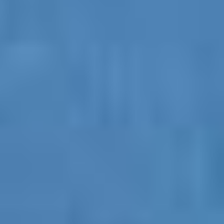
Топки
Тульский
Тутаев
Тучково
Удельная
Уруссу
Учкекен
Фряново
Фурманов
Ханская
Хвалынск
Хутор Ленина
Чалтарь
Чердаклы
Черногорск
Чишмы
Шаховская
Шелехов
Шушары
Эжва
Юргамыш
Яблоновский
Симферополь