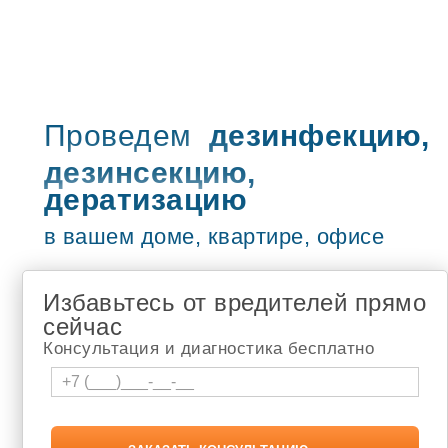
Туймазы
Учалы
Рузаевка
Петропавловск-Камчатский
Бугульма
Сызрань
Жигулёвск
Проведем
дезинфекцию,
Новочебоксарск
дезинсекцию,
Адлер
Чебоксары
дератизацию
туапсе
Шумерля
в вашем доме, квартире, офисе
Белебей
Новокузнецк
Томск
Избавьтесь от вредителей прямо
Апатиты
Березники
сейчас
Лысьва
Консультация и диагностика бесплатно
Соликамск
Кандалакша
Мончегорск
Мурманск
Чайковский