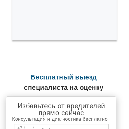
Быково
Варгаши
Верх Тула
Воротынск
Выльгорт
Вырица
Высокая Гора
Гаврилов Ям
Гайдук
Горный Щит
Городище
Горячеводский
Демидов
Джалиль
Бесплатный выезд
Дивногорск
Долгодеревенское
специалиста на оценку
Дружино
Дягтярск
Елизаветинская
Избавьтесь от вредителей
Еманжелинка
прямо сейчас
Емельяново
Еткуль
Консультация и диагностика бесплатно
Жуков