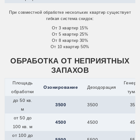
Сатка
Снежинск
При совместной обработке нескольких квартир существует
Усть-Катав
гибкая система скидок:
Куйбышев
Кумертау
От 3 квартир 15%
Курлово
От 5 квартир 25%
Курчатов
От 8 квартир 30%
Куса
От 10 квартир 50%
Ленинск-Кузнецкий
Междуреченск
ОБРАБОТКА ОТ НЕПРИЯТНЫХ
Прокопьевск
Юрга
ЗАПАХОВ
Узловая
Кыштым
Площадь
Генера
Лабинск
Озонирование
Дезодорация
обработки
тума
Ливны
Лобня
до 50 кв.
Ломоносов
3500
3500
350
м
Лосино-Петровский
Луга
от 50 до
Лыткарино
4500
4500
450
100 кв. м
Люберцы
Малоярославец
от 100 до
Мамадыш
5500
5500
550