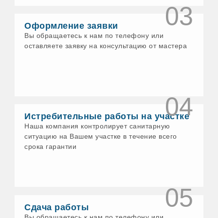
03
Воткинск
Выборг
Оформление заявки
Гатчина
Геленджик
Вы обращаетесь к нам по телефону или
Глазов
оставляете заявку на консультацию от мастера
Голицыно
Горно-Алтайск
Грязи
Гусь-Хрустальный
Давлеканово
04
Дедовск
Дзержинск
Истребительные работы на участке
Дзержинский
Наша компания контролирует санитарную
Димитровград
Дмитров
ситуацию на Вашем участке в течение всего
Долгопрудный
срока гарантии
Домодедово
Донской
Дубна
Дюртюли
05
Егорьевск
Ейск
Сдача работы
Елабуга
Вы обращаетесь к нам по телефону или