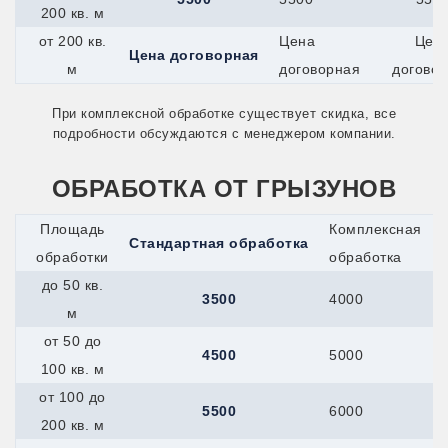
200 кв. м
Миасс
Минеральные-Воды
от 200 кв.
Цена
Цен
Минусинск
Цена договорная
м
договорная
догово
Мичуринск
Можайск
Можга
При комплексной обработке существует скидка, все
Муром
подробности обсуждаются с менеджером компании.
Мценск
Наро-Фоминск
ОБРАБОТКА ОТ ГРЫЗУНОВ
Нефтекамск
Нижнекамск
Новокуйбышевск
Площадь
Комплексная
Стандартная обработка
Новомичуринск
обработки
обработка
Новотроицк
Новочеркасск
до 50 кв.
3500
4000
Новошахтинск
м
Новый Оскол
Новый Уренгой
от 50 до
4500
5000
Ногинск
100 кв. м
Ноябрьск
Нязепетровск
от 100 до
5500
6000
Обнинск
200 кв. м
Обь