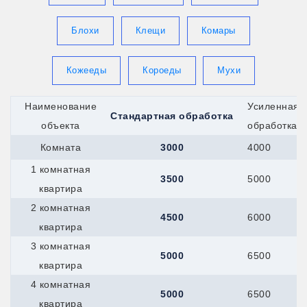
Королев
Котлас
Красноармейск
Блохи
Клещи
Комары
Красногорск
Кронштадт
Кропоткин
Кожееды
Короеды
Мухи
Крымск
Кстово
Берёзовский
Наименование
Усиленная
Стандартная обработка
Верхняя-Пышма
объекта
обработка
Верхняя-Салда
Краснотурьинск
Комната
3000
4000
Красноуфимск
1 комнатная
Новоуральск
3500
5000
Первоуральск
квартира
Полевской
2 комнатная
Ревда
4500
6000
Реж
квартира
Серов
3 комнатная
Мегион
5000
6500
Нефтеюганск
квартира
Ханты-Мансийск
4 комнатная
Верхний-Уфалей
5000
6500
Озёрск
квартира