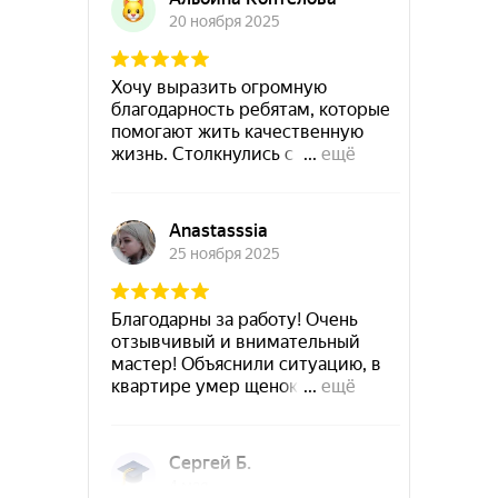
Руза
Сланцы
Подольск
Новокубанск
Советск
Суздаль
Приозерск
Рубцовск
Ступино
Сухой-Лог
Старый-Крым
Ужур
Сысерть
Троицк
Северодвинск
Углич
Тобольск
Ухта
Уссурийск
Фокино
Фрязино
Хотьково
Чапаевск
Чёрмоз