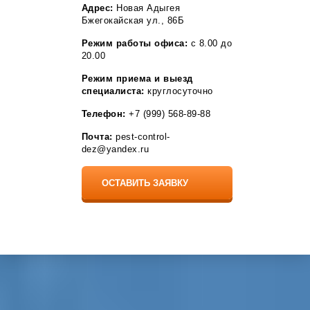
Разумное
Адрес:
Новая Адыгея
Рассказово
Бжегокайская ул., 86Б
Рощино
Режим работы офиса:
с 8.00 до
Рудня
20.00
Рыбное
Садовый
Режим приема и выезд
Саки
специалиста:
круглосуточно
Саргазы
Светлый Яр
Телефон:
+7 (999) 568-89-88
Село Мга
Сельцо
Почта:
pest-control-
Селятино
dez@yandex.ru
Семелуки
Серафимовский
Сестрорецк
Сиверский
Собинка
Сосновоборск
Софрино
Средняя Ахтуба
Ставрово
Стрельна
Стройкерамика
Томилино