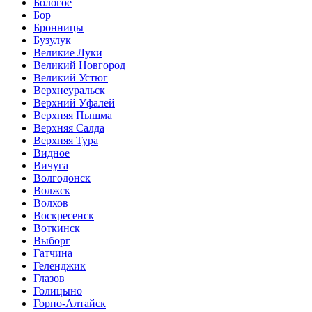
Бологое
Бор
Бронницы
Бузулук
Великие Луки
Великий Новгород
Великий Устюг
Верхнеуральск
Верхний Уфалей
Верхняя Пышма
Верхняя Салда
Верхняя Тура
Видное
Вичуга
Волгодонск
Волжск
Волхов
Воскресенск
Воткинск
Выборг
Гатчина
Геленджик
Глазов
Голицыно
Горно-Алтайск