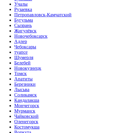
Учалы
Рузаевка
Петропавловск-Камчатский
Бугульма
Сызрань
Жигулёвск
Новочебоксарск
Адлер
Чебоксары
туапсе
Шумерля
Белебей
Новокузнецк
Томск
Апатиты
Березники
Лысьва
Соликамск
Кандалакша
Мончегорск
Мурманск
Чайковский
Оленегорск
Костомукша
Воркута