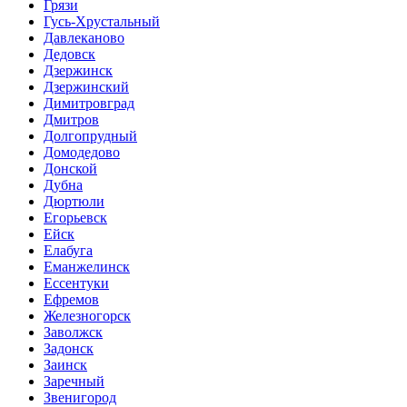
Грязи
Гусь-Хрустальный
Давлеканово
Дедовск
Дзержинск
Дзержинский
Димитровград
Дмитров
Долгопрудный
Домодедово
Донской
Дубна
Дюртюли
Егорьевск
Ейск
Елабуга
Еманжелинск
Ессентуки
Ефремов
Железногорск
Заволжск
Задонск
Заинск
Заречный
Звенигород