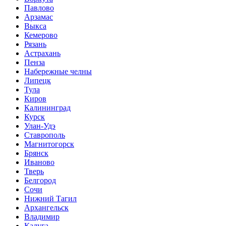
Павлово
Арзамас
Выкса
Кемерово
Рязань
Астрахань
Пенза
Набережные челны
Липецк
Тула
Киров
Калининград
Курск
Улан-Удэ
Ставрополь
Магнитогорск
Брянск
Иваново
Тверь
Белгород
Сочи
Нижний Тагил
Архангельск
Владимир
Калуга