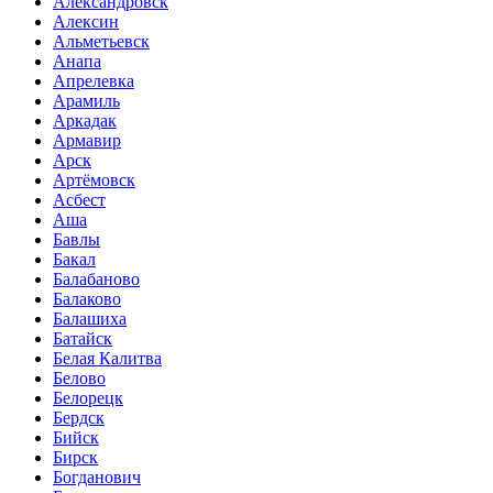
Александровск
Алексин
Альметьевск
Анапа
Апрелевка
Арамиль
Аркадак
Армавир
Арск
Артёмовск
Асбест
Аша
Бавлы
Бакал
Балабаново
Балаково
Балашиха
Батайск
Белая Калитва
Белово
Белорецк
Бердск
Бийск
Бирск
Богданович