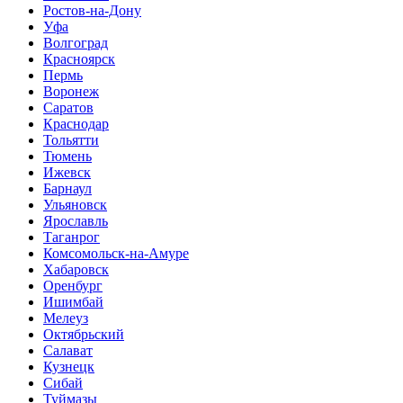
Ростов-на-Дону
Уфа
Волгоград
Красноярск
Пермь
Воронеж
Саратов
Краснодар
Тольятти
Тюмень
Ижевск
Барнаул
Ульяновск
Ярославль
Таганрог
Комсомольск-на-Амуре
Хабаровск
Оренбург
Ишимбай
Мелеуз
Октябрьский
Салават
Кузнецк
Сибай
Туймазы