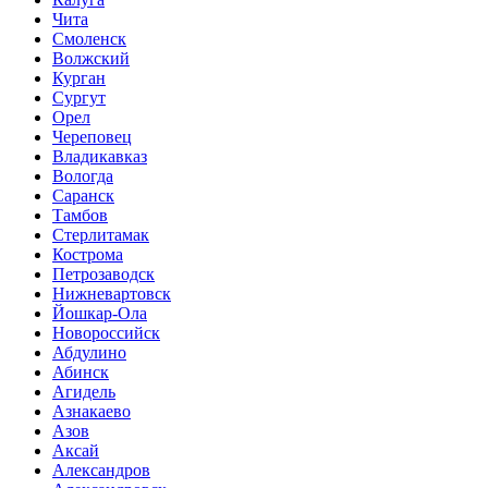
Чита
Смоленск
Волжский
Курган
Сургут
Орел
Череповец
Владикавказ
Вологда
Саранск
Тамбов
Стерлитамак
Кострома
Петрозаводск
Нижневартовск
Йошкар-Ола
Новороссийск
Абдулино
Абинск
Агидель
Азнакаево
Азов
Аксай
Александров