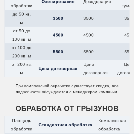
Озонирование
Дезодорация
обработки
тума
до 50 кв.
3500
3500
350
м
от 50 до
4500
4500
450
100 кв. м
от 100 до
5500
5500
550
200 кв. м
от 200 кв.
Цена
Цен
Цена договорная
м
договорная
догово
При комплексной обработке существует скидка, все
подробности обсуждаются с менеджером компании.
ОБРАБОТКА ОТ ГРЫЗУНОВ
Площадь
Комплексная
Стандартная обработка
обработки
обработка